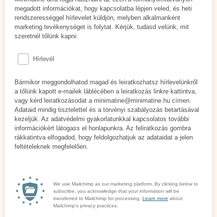
megadott információkat, hogy kapcsolatba lépjen veled, és heti
rendszerességgel hírlevelet küldjön, melyben alkalmanként
marketing tevékenységet is folytat. Kérjük, tudasd velünk, mit
szeretnél tőlünk kapni:
Hírlevél
Bármikor meggondolhatod magad és leiratkozhatsz hírlevelünkről
a tőlünk kapott e-mailek láblécében a leiratkozás linkre kattintva,
vagy kérd leiratkozásodat a minimatine@minimatine.hu címen.
Adataid mindig tisztelettel és a törvényi szabályozás betartásával
kezeljük. Az adatvédelmi gyakorlatunkkal kapcsolatos további
információkért látogass el honlapunkra. Az feliratkozás gombra
rákkatintva elfogadod, hogy feldolgozhatjuk az adataidat a jelen
feltételeknek megfelelően.
We use Mailchimp as our marketing platform. By clicking below to
subscribe, you acknowledge that your information will be
transferred to Mailchimp for processing.
Learn more
about
Mailchimp's privacy practices.