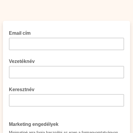
Email cím
Vezetéknév
Keresztnév
Marketing engedélyek
Minimatiné arra fogja használni az ezen a formanyomtatványon